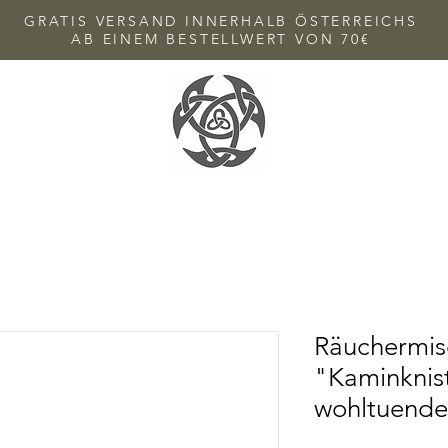
GRATIS VERSAND INNERHALB ÖSTERREICHS
AB EINEM BESTELLWERT VON 70€
Räuchermi
"Kaminknist
wohltuend