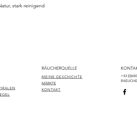
tur, stark reinigend
Schnellansicht
RÄUCHERQUELLE
KONTA
+43 (0)65
MEINE GESCHICHTE
RAEUCH
MÄRKTE
PIRALEN
KONTAKT
KEGEL