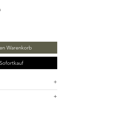
n
den Warenkorb
Sofortkauf
lis, Benzoe Siam, Veilchen, Alant,