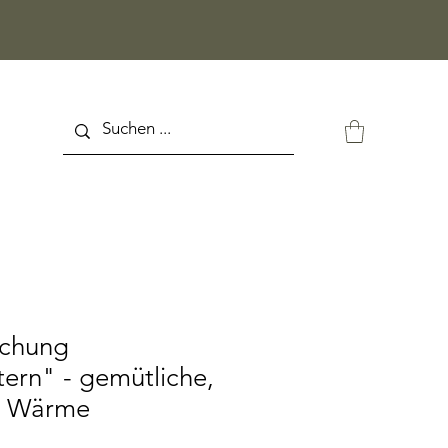
schung
ern" - gemütliche,
e Wärme