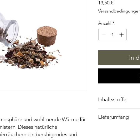
Preis
13,50 €
Versandbedingunge
Anzahl
*
In 
Inhaltsstoffe:
Dammar, Styrax, Propo
Lieferumfang
Orange.....
Atmosphäre und wohltuende Wärme für
istern. Dieses natürliche
60ml Korkenglas
Verräuchern ein beruhigendes und