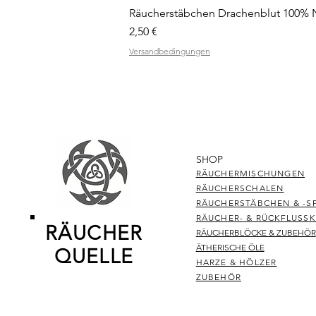
Räucherstäbchen Drachenblut 100% Na
Preis
2,50 €
Versandbedingungen
SHOP
RÄUCHERMISCHUNGEN
RÄUCHERSCHALEN
RÄUCHERSTÄBCHEN & -S
RÄUCHER- & RÜCKFLUSS
RÄUCHER
RÄUCHERBLÖCKE & ZUBEHÖR
ÄTHERISCHE ÖLE
QUELLE
HARZE & HÖLZER
ZUBEHÖR