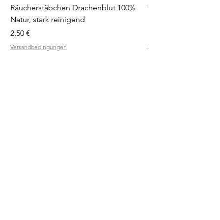
Räucherstäbchen Drachenblut 100%
Weihrauchblöcke Pro
Natur, stark reinigend
Diffuser
Preis
Preis
2,50 €
19,90 €
Versandbedingungen
Versandbedingungen
RÄUCHER
QUELLE
SHOP
RÄUCHERMISCHUNGEN