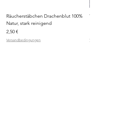
Räucherstäbchen Drachenblut 100%
Weihrauchblöcke Pro
Natur, stark reinigend
Diffuser
Preis
Preis
2,50 €
19,90 €
Versandbedingungen
Versandbedingungen
RÄUCHER
QUELLE
SHOP