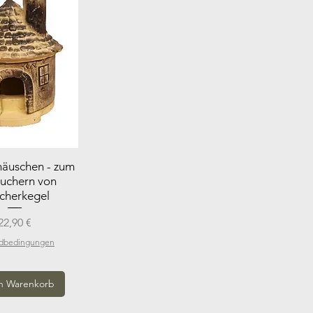
äuschen - zum
äuchern von
cherkegel
Preis
22,90 €
ndbedingungen
n Warenkorb