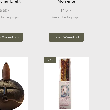
chen Effekt
Momente
Preis
Preis
5,50 €
14,90 €
ndbedingungen
Versandbedingungen
n Warenkorb
In den Warenkorb
Neu