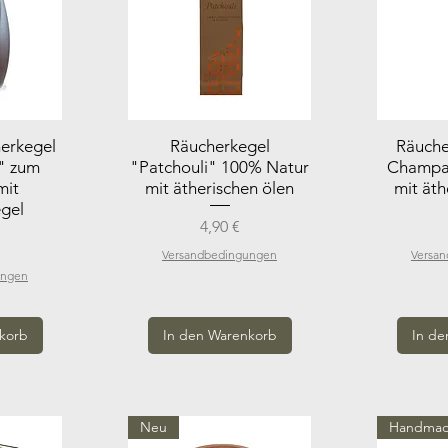
herkegel
Räucherkegel
Räuche
" zum
"Patchouli" 100% Natur
Champa
mit
mit ätherischen ölen
mit äth
egel
Preis
4,90 €
Versandbedingungen
Versa
ungen
korb
In den Warenkorb
In de
Neu
Handma