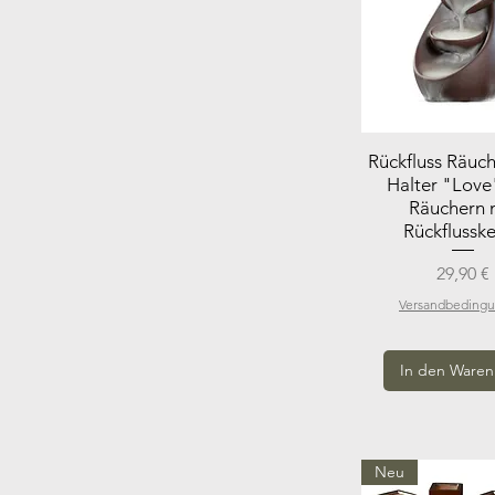
Rückfluss Räuc
Halter "Love
Räuchern 
Rückflussk
Preis
29,90 €
Versandbeding
In den Waren
Neu