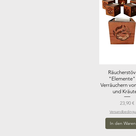
Räucherstöv
"Elemente"
Verräuchern vo
und Kräut
Preis
23,90 €
Versandbeding
In den Waren