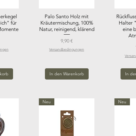
herkegel
Palo Santo Holz mit
Rückflus
ich" für
Kräutermischung, 100%
Halter 
Momente
Natur, reinigend, klärend
eine 
At
Preis
9,90 €
ungen
Versandbedingungen
Versa
korb
In den Warenkorb
In de
Neu
Neu