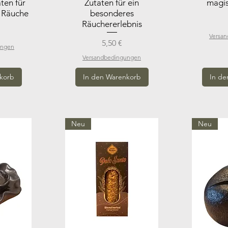
ten für
Zutaten für ein
magis
 Räuche
besonderes
Räuchererlebnis
Versa
Preis
5,50 €
ungen
Versandbedingungen
korb
In den Warenkorb
In de
Neu
Neu