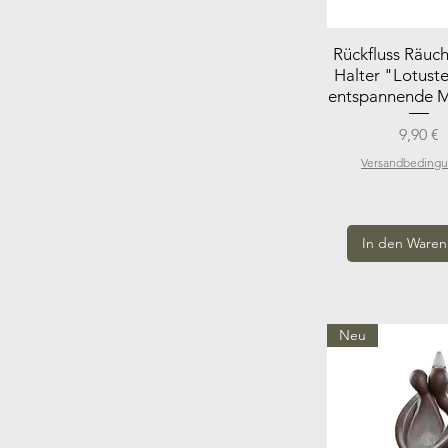
Rückfluss Räuc
Halter "Lotuste
entspannende 
Preis
9,90 €
Versandbeding
In den Waren
Neu