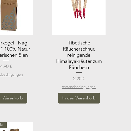
rkegel "Nag
Tibetische
" 100% Natur
Räucherschnur,
erischen ölen
reinigende
Himalayakräuter zum
Preis
4,90 €
Räuchern
ndbedingungen
Preis
2,20 €
Versandbedingungen
n Warenkorb
In den Warenkorb
de