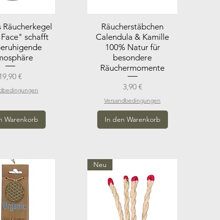
s Räucherkegel
Räucherstäbchen
"Face" schafft
Calendula & Kamille
beruhigende
100% Natur für
mosphäre
besondere
Räuchermomente
Preis
19,90 €
Preis
3,90 €
ndbedingungen
Versandbedingungen
n Warenkorb
In den Warenkorb
Neu