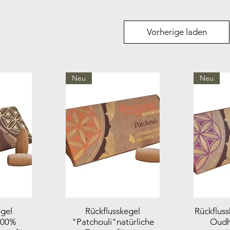
Vorherige laden
Neu
Neu
egel
Rückflusskegel
Rückflus
100%
"Patchouli"natürliche
Oudh