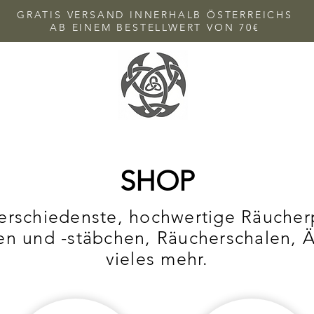
GRATIS VERSAND INNERHALB ÖSTERREICHS
AB EINEM BESTELLWERT VON 70€
SHOP
verschiedenste, hochwertige Räucher
n und -stäbchen, Räucherschalen, Ä
vieles mehr.