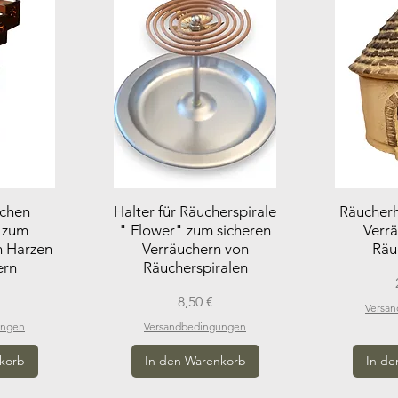
chen
Halter für Räucherspirale
Räucherh
 zum
" Flower" zum sicheren
Verr
n Harzen
Verräuchern von
Räu
ern
Räucherspiralen
Preis
8,50 €
Versa
ungen
Versandbedingungen
korb
In den Warenkorb
In de