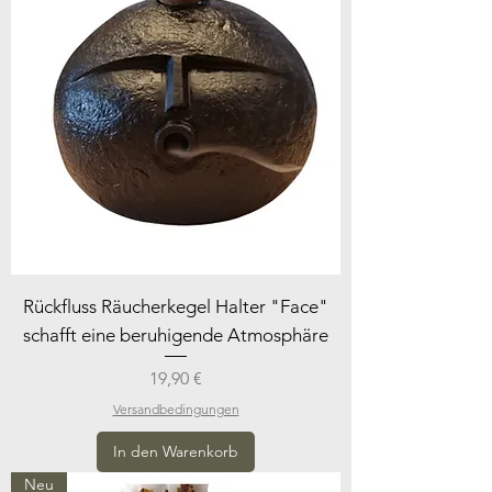
Rückfluss Räucherkegel Halter "Face"
schafft eine beruhigende Atmosphäre
Preis
19,90 €
Versandbedingungen
In den Warenkorb
Neu