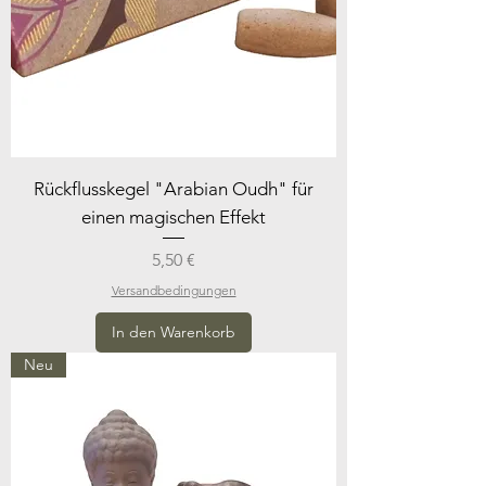
Rückflusskegel "Arabian Oudh" für
einen magischen Effekt
Preis
5,50 €
Versandbedingungen
In den Warenkorb
Neu