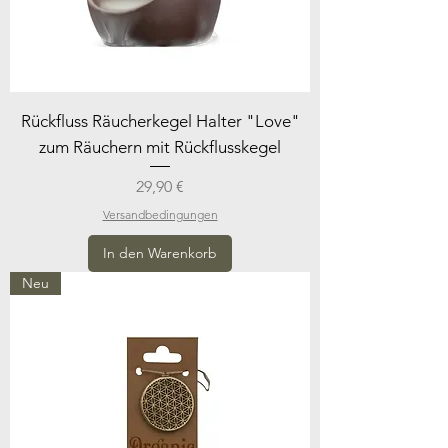
Rückfluss Räucherkegel Halter "Love"
zum Räuchern mit Rückflusskegel
Preis
29,90 €
Versandbedingungen
In den Warenkorb
Neu