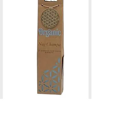
Räucherkegel "Nag Champa" 100%
Natur mit ätherischen ölen