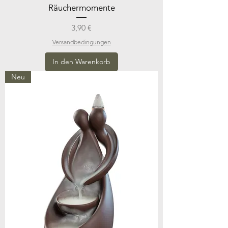
Räuchermomente
Preis
3,90 €
Versandbedingungen
In den Warenkorb
Neu