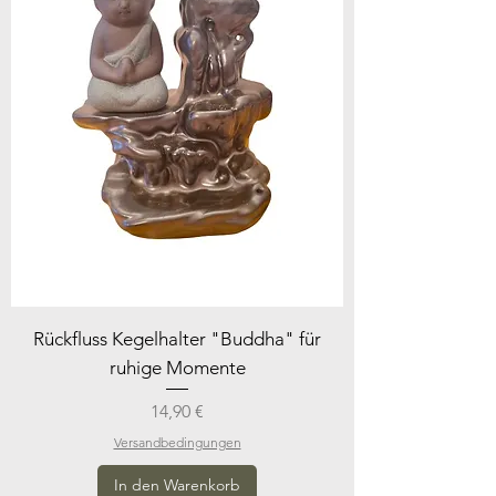
Rückfluss Kegelhalter "Buddha" für
ruhige Momente
Preis
14,90 €
Versandbedingungen
In den Warenkorb