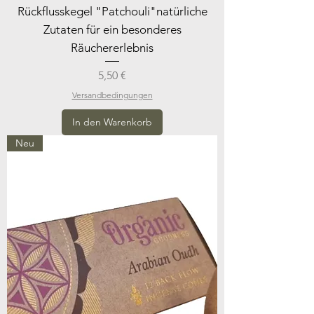
Rückflusskegel "Patchouli"natürliche
Zutaten für ein besonderes
Räuchererlebnis
Preis
5,50 €
Versandbedingungen
In den Warenkorb
Neu