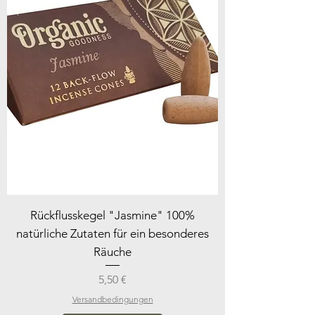
Rückflusskegel "Jasmine" 100%
natürliche Zutaten für ein besonderes
Räuche
Preis
5,50 €
Versandbedingungen