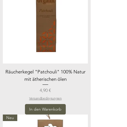
Räucherkegel "Patchouli" 100% Natur
mit ätherischen ölen
Preis
4,90 €
Versandbedingungen
In den Warenkorb
Neu