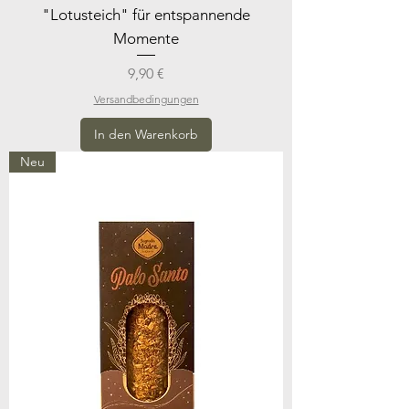
"Lotusteich" für entspannende
Momente
Preis
9,90 €
Versandbedingungen
In den Warenkorb
Neu