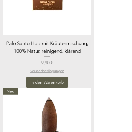
Palo Santo Holz mit Kräutermischung,
100% Natur, reinigend, klärend
Preis
9,90 €
Versandbedingungen
In den Warenkorb
Neu