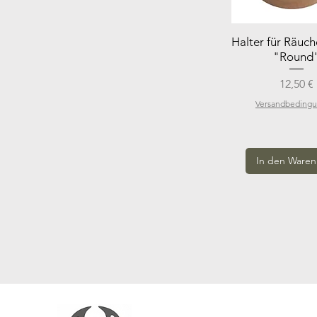
Halter für Räuch
"Round
Preis
12,50 €
Versandbeding
In den Waren