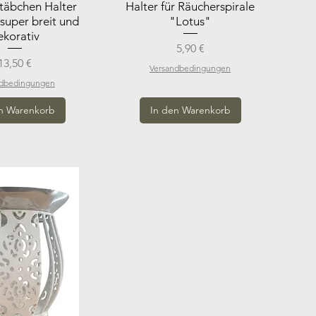
täbchen Halter
Halter für Räucherspirale
super breit und
"Lotus"
ekorativ
Preis
5,90 €
Preis
13,50 €
Versandbedingungen
ndbedingungen
n Warenkorb
In den Warenkorb