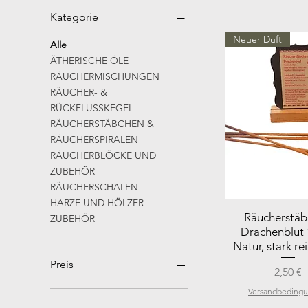
Kategorie
Neuer Duft
Alle
ÄTHERISCHE ÖLE
RÄUCHERMISCHUNGEN
RÄUCHER- &
RÜCKFLUSSKEGEL
RÄUCHERSTÄBCHEN &
RÄUCHERSPIRALEN
RÄUCHERBLÖCKE UND
ZUBEHÖR
RÄUCHERSCHALEN
HARZE UND HÖLZER
Räucherstä
ZUBEHÖR
Drachenblut
Natur, stark re
Preis
Preis
2,50 €
Versandbeding
2 €
35 €