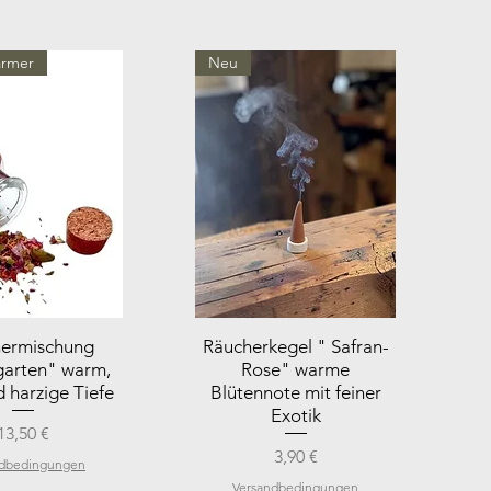
ärmer
Neu
ermischung
Räucherkegel " Safran-
arten" warm,
Rose" warme
d harzige Tiefe
Blütennote mit feiner
Exotik
Preis
13,50 €
Preis
3,90 €
ndbedingungen
Versandbedingungen