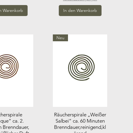
n Warenkorb
In den Warenkorb
Neu
herspirale
Räucherspirale „Weißer
que“ ca. 2.
Salbei“ ca. 60 Minuten
n Brenndauer,
Brenndauer,reinigend,kl