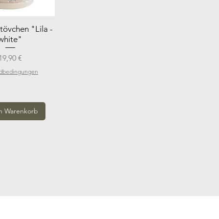
tövchen "Lila -
white"
Preis
19,90 €
ndbedingungen
n Warenkorb