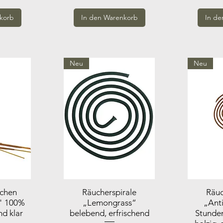
korb
In den Warenkorb
In de
Neu
Neu
bchen
Räucherspirale
Räuc
" 100%
„Lemongrass“
„Anti
nd klar
belebend, erfrischend
Stunde