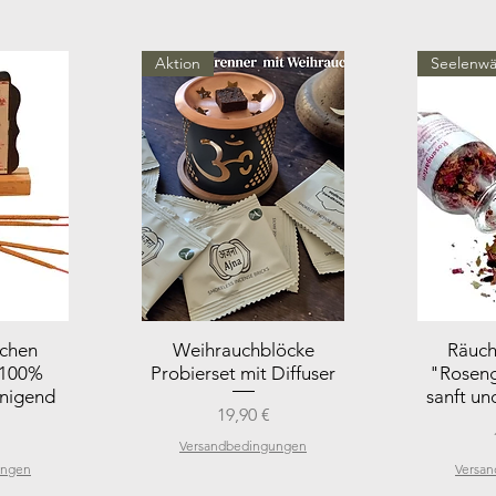
Aktion
Seelenw
bchen
Weihrauchblöcke
Räuch
 100%
Probierset mit Diffuser
"Roseng
inigend
sanft un
Preis
19,90 €
Versandbedingungen
ungen
Versa