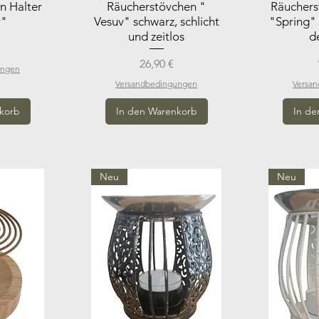
n Halter
Räucherstövchen "
Räuchers
r"
Vesuv" schwarz, schlicht
"Spring" 
und zeitlos
d
Preis
26,90 €
ungen
Versandbedingungen
Versa
korb
In den Warenkorb
In de
Neu
Neu