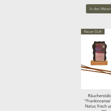
In den Waren
Neuer Duft
Räucherstä
"Frankincense
Natur, frisch u