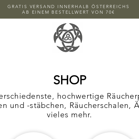
GRATIS VERSAND INNERHALB ÖSTERREICHS
AB EINEM BESTELLWERT VON 70€
SHOP
verschiedenste, hochwertige Räucher
n und -stäbchen, Räucherschalen, Ä
vieles mehr.