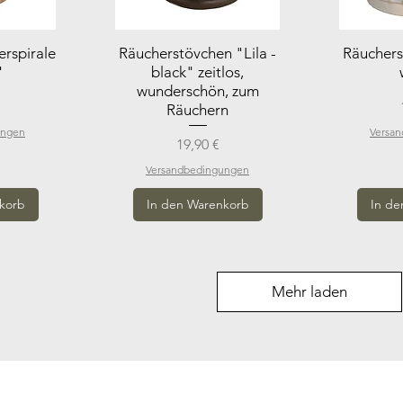
erspirale
Räucherstövchen "Lila -
Räuchers
"
black" zeitlos,
wunderschön, zum
Räuchern
ungen
Versa
Preis
19,90 €
Versandbedingungen
korb
In den Warenkorb
In de
Mehr laden