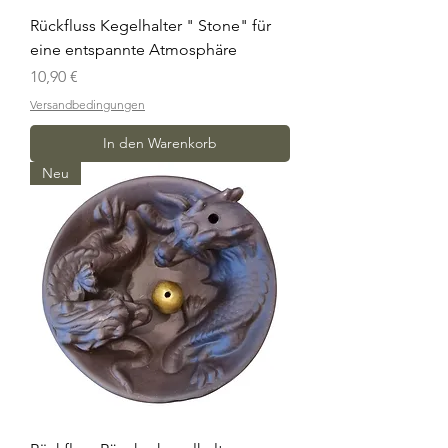
Rückfluss Kegelhalter " Stone" für
eine entspannte Atmosphäre
Preis
10,90 €
Versandbedingungen
In den Warenkorb
Neu