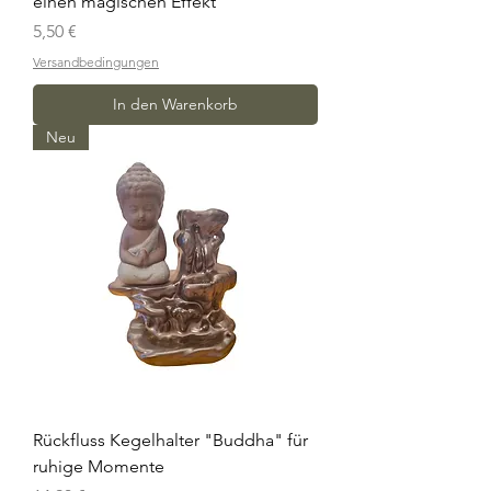
einen magischen Effekt
Preis
5,50 €
Versandbedingungen
In den Warenkorb
Neu
Rückfluss Kegelhalter "Buddha" für
ruhige Momente