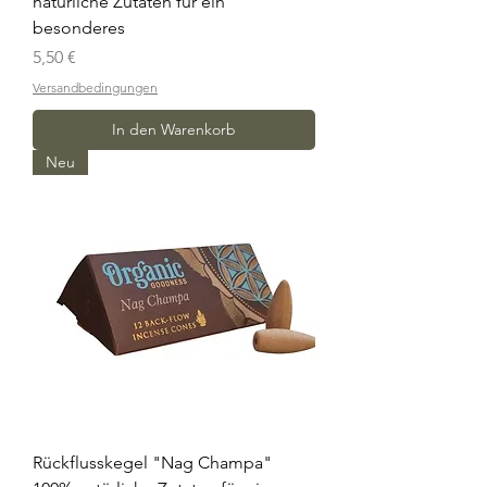
natürliche Zutaten für ein
besonderes
Preis
5,50 €
Versandbedingungen
In den Warenkorb
Neu
Rückflusskegel "Nag Champa"