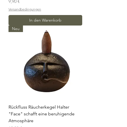
Preis
9,90 €
Versandbedingungen
In den Warenkorb
Neu
Rückfluss Räucherkegel Halter
"Face" schafft eine beruhigende
Atmosphäre