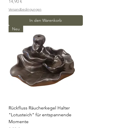
Preis
14,90 €
Versandbedingungen
In den Warenkorb
Neu
Rückfluss Räucherkegel Halter
"Lotusteich" für entspannende
Momente