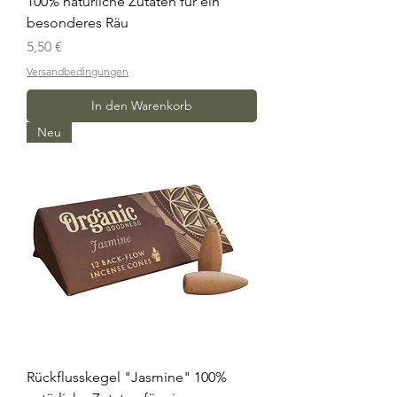
100% natürliche Zutaten für ein
besonderes Räu
Preis
5,50 €
Versandbedingungen
In den Warenkorb
Neu
Rückflusskegel "Jasmine" 100%