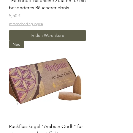
"Patchouli"natürliche Zutaten für ein
besonderes Räuchererlebnis
Preis
5,50 €
Versandbedingungen
In den Warenkorb
Neu
Rückflusskegel "Arabian Oudh" für