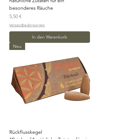
natürliche Zutaten für ein
besonderes Räuche
Preis
5,50 €
Versandbedingungen
In den Warenkorb
Neu
Rückflusskegel