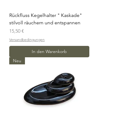
Rückfluss Kegelhalter " Kaskade"
stilvoll räuchern und entspannen
Preis
15,50 €
Versandbedingungen
In den Warenkorb
Neu