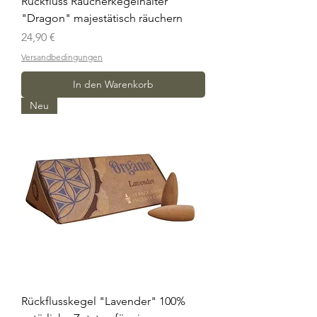
Rückfluss Räucherkegelhalter
"Dragon" majestätisch räuchern
Preis
24,90 €
Versandbedingungen
In den Warenkorb
Neu
Rückflusskegel "Lavender" 100%