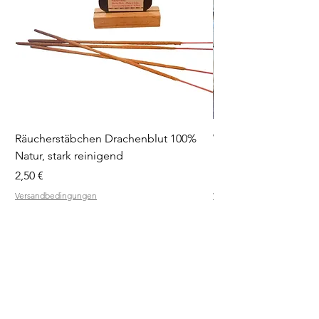
Räucherstäbchen Drachenblut 100%
Weihrauchblöcke Pro
Natur, stark reinigend
Diffuser
Preis
Preis
2,50 €
19,90 €
Versandbedingungen
Versandbedingungen