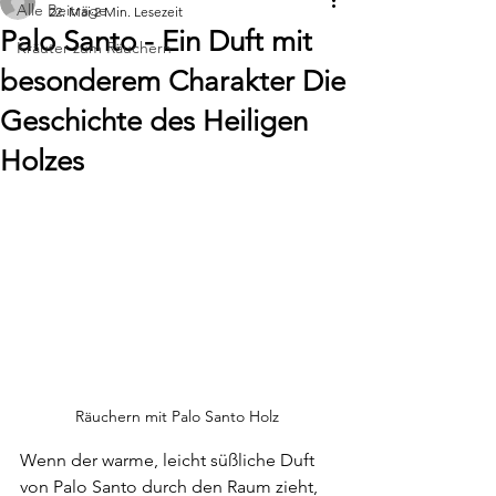
Alle Beiträge
22. Mai
2 Min. Lesezeit
Palo Santo - Ein Duft mit
Kräuter zum Räuchern
besonderem Charakter Die
Geschichte des Heiligen
Holzes
Räuchern mit Palo Santo Holz
Wenn der warme, leicht süßliche Duft 
von Palo Santo durch den Raum zieht, 