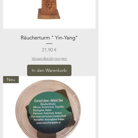
Räucherturm " Yin-Yang"
Preis
21,90 €
Versandbedingungen
In den Warenkorb
Neu