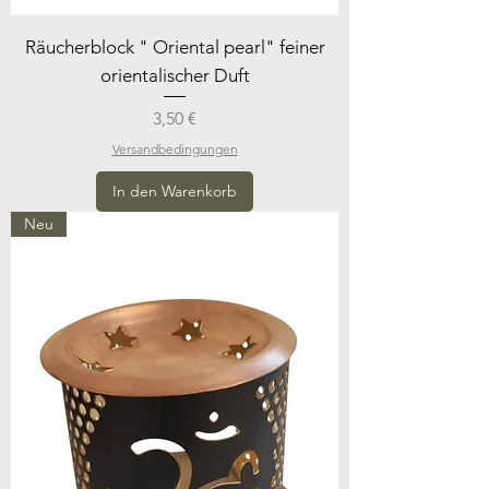
Räucherblock " Oriental pearl" feiner
orientalischer Duft
Preis
3,50 €
Versandbedingungen
In den Warenkorb
Neu