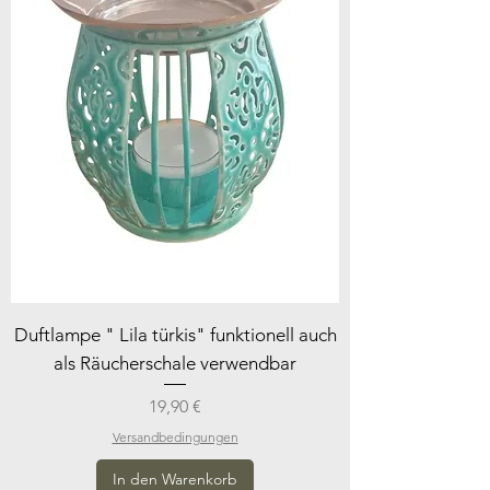
Duftlampe " Lila türkis" funktionell auch
als Räucherschale verwendbar
Preis
19,90 €
Versandbedingungen
In den Warenkorb