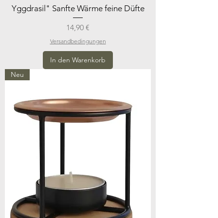
Yggdrasil" Sanfte Wärme feine Düfte
Preis
14,90 €
Versandbedingungen
In den Warenkorb
Neu