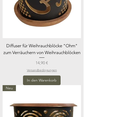
Diffuser für Weihrauchblöcke "Ohm"
zum Verräuchern von Weihrauchblöcken
Preis
14,90 €
Versandbedingungen
In den Warenkorb
Neu