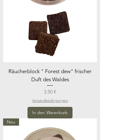
Räucherblock " Forest dew" frischer
Duft des Waldes
Preis
3,50 €
Versandbedingungen
In den Warenkorb
Neu