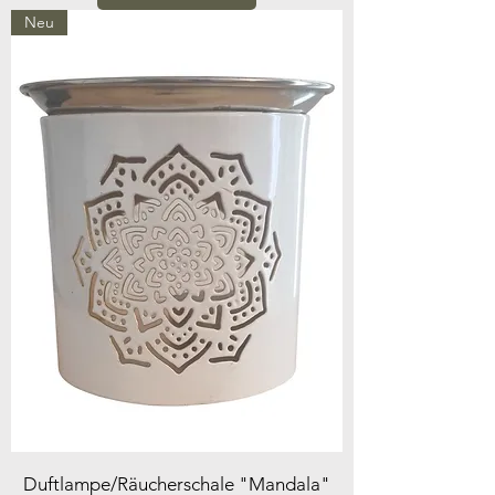
Neu
Duftlampe/Räucherschale "Mandala"