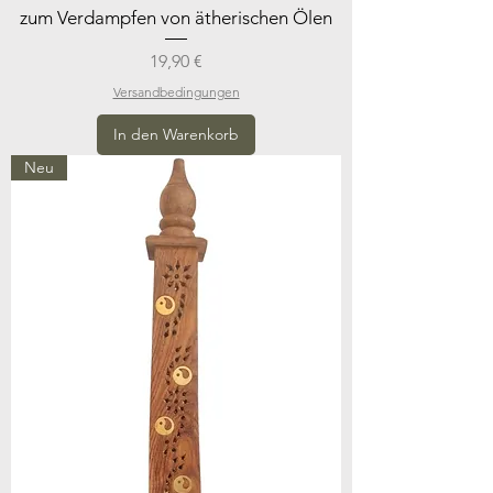
zum Verdampfen von ätherischen Ölen
Preis
19,90 €
Versandbedingungen
In den Warenkorb
Neu