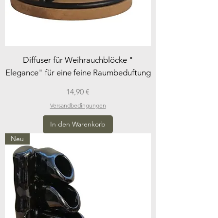
Diffuser für Weihrauchblöcke "
Elegance" für eine feine Raumbeduftung
Preis
14,90 €
Versandbedingungen
In den Warenkorb
Neu