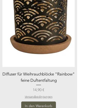
Diffuser für Weihrauchblöcke "Rainbow"
feine Duftentfaltung
Preis
14,90 €
Versandbedingungen
In den Warenkorb