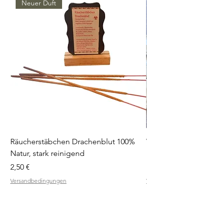
Neuer Duft
Räucherstäbchen Drachenblut 100%
Weihrauchblöcke Pro
Natur, stark reinigend
Diffuser
Preis
Preis
2,50 €
19,90 €
Versandbedingungen
Versandbedingungen