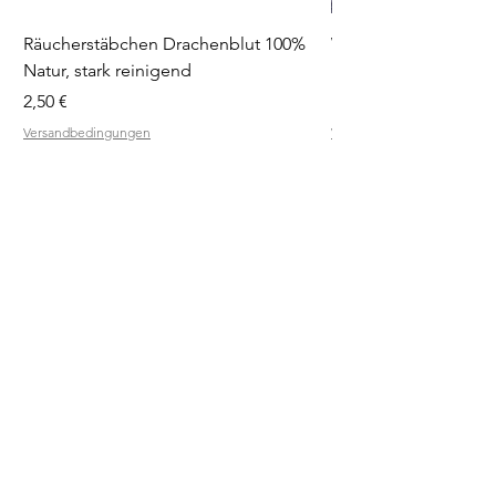
Räucherstäbchen Drachenblut 100%
Weihrauchblöcke Pro
Natur, stark reinigend
Diffuser
Preis
Preis
2,50 €
19,90 €
Versandbedingungen
Versandbedingungen
RÄUCHER
QUELLE
SHOP