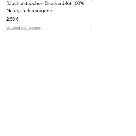
Räucherstäbchen Drachenblut 100%
Weihrauchblöcke Pro
Natur, stark reinigend
Diffuser
Preis
Preis
2,50 €
19,90 €
Versandbedingungen
Versandbedingungen
RÄUCHER
QUELLE
SHOP
RÄUCHERMISCHUNGEN
RÄUCHERSCHALEN